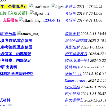
计学、企业管理）
夏苏儿
2021-4-28 09:45
汇总【入版必看】
...
2
考研帮
2019-8-20 15:08
、支招报名
...
2
3
4
5
6
..
12
考研帮
2017-9-21 11:08
题汇总分享
帝释天魅
2026-2-11 14:54
,参考答案,重点范围
溜溜不能吃辣
2025-2-10 
,参考答案,重点范围
月影如梦
2025-1-6 11:00
参考答案、内部笔记
捞不起海底月
2024-8-27 
参考答案、内部笔记
转身顷城一笑1
2024-5-22
研 出资料
猗猗猗猗
2022-3-2 00:51
院材料科学与基础资料
纳米11111
2024-3-19 01:
～
Kimgyugyugyu
2024-2-1 1
内少最帅
2024-1-31 19:55
内少最帅
2024-1-31 19:57
试材料
苏大吴学长
2023-12-23 1