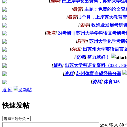
[
理学
]
已上岸学长出资料，苏州大学生
[
教育
]
主题：免费的论文查
[
教育
]
3个月，上岸苏大教育
[
农学
]
收渔业发展考研
[
教育
]
24考研 || 苏州大学学科语文考研
[
理学
]
苏州大学化学考研
[
外语
]
出苏州大学英语语言
[
交流
]
努力就好！
[
资料
]
出苏大学科语文资料（333，86
[
资料
]
苏州体育专硕经验分享
[
资料
]
体育346
返 回
快速发帖
还可输入
80