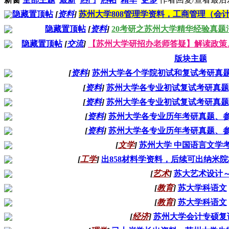
隐藏置顶帖
[
资料
]
苏州大学808管理学资料，工商管理（会
隐藏置顶帖
[
资料
]
20考研之苏州大学精华经验真题
隐藏置顶帖
[
交流
]
【苏州大学研招办老师答疑】解读政策
版块主题
[
资料
]
苏州大学各个学院初试和复试考研真
[
资料
]
苏州大学各专业初试复试考研真题
[
资料
]
苏州大学各专业初试复试考研真题
[
资料
]
苏州大学各专业历年考研真题、
[
资料
]
苏州大学各专业历年考研真题、
[
文学
]
苏州大学 中国语言文学考
[
工学
]
出858材料学资料，后续可出纳米
[
艺术
]
苏大艺术设计
[
教育
]
苏大学科语文
[
教育
]
苏大学科语文
[
经济
]
苏州大学会计专硕复