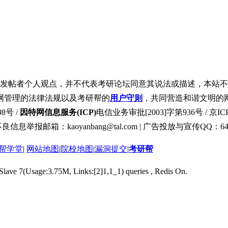
发帖者个人观点，并不代表考研论坛同意其说法或描述，本站不
网管理的法律法规以及考研帮的
用户守则
，共同营造和谐文明的
8号 /
因特网信息服务(ICP)
电信业务审批[2003]字第936号 / 京ICP
良信息举报邮箱：kaoyanbang@tal.com | 广告投放与宣传QQ：649
帮学堂
|
网站地图
|
院校地图
|
漏洞提交
|
考研帮
 Slave 7(Usage:3.75M, Links:[2]1,1_1) queries , Redis On.