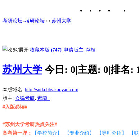
考研论坛
»
考研论坛
›
›
苏州大学
收藏本版
(
747
)
|
申请版主
|
存档
苏州大学
今日:
0
|
主题:
0
|
排名:
本版域名:
http://suda.bbs.kaoyan.com
版主:
众鸣考研
,
素颜--
#入版必读#
#苏州大学考研热点关注#
备考第一弹：
【学校简介】
【专业介绍】
【导师介绍】
【联