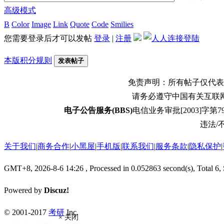
高级模式
B
Color
Image
Link
Quote
Code
Smilies
您需要登录后才可以发帖
登录
|
注册
本版积分规则
发表帖子
免责声明：所有帖子仅代表
请务必遵守中国有关互联
电子公告服务(BBS)
电信业务审批[2003]字第79
违法/不
关于我们
|
商务合作
|
小黑屋
|
手机版
|
联系我们
|
服务条款
|
隐私保护
|
GMT+8, 2026-8-6 14:26
, Processed in 0.052863 second(s), Total 6,
Powered by
Discuz!
© 2001-2017
考研
Inc.
× 关闭