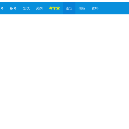
报考
备考
复试
调剂
帮学堂
论坛
研招
资料