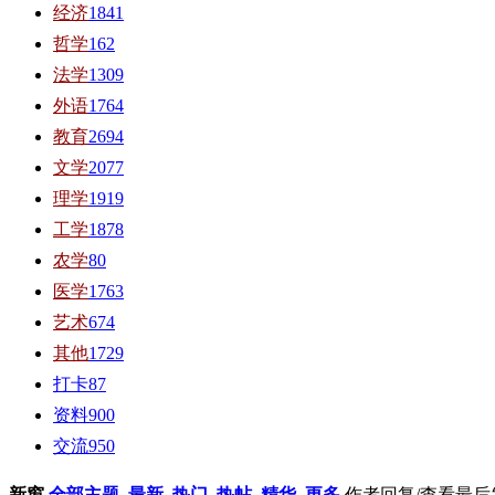
经济
1841
哲学
162
法学
1309
外语
1764
教育
2694
文学
2077
理学
1919
工学
1878
农学
80
医学
1763
艺术
674
其他
1729
打卡
87
资料
900
交流
950
新窗
全部主题
最新
热门
热帖
精华
更多
作者
回复/查看
最后